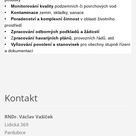
•
Monitorování kvality
podzemních či povrchových vod
•
Kontaminace
zemin, skládky, sanace
•
Poradenství a komplexní činnost
v oblasti životního
prostředí
•
Zpracování odborných podkladů a žádostí
• Z
pracování havarijních plánů
, provozních řádů, atd.
•
Vyřizování povolení a stanovisek
pro všechny stupně řízení
a dokumentací
Kontakt
RNDr. Václav Vašíček
Lidická 369
Pardubice