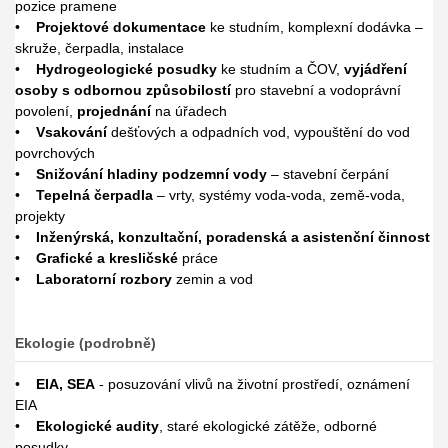
pozice pramene
•
Projektové dokumentace
ke studním, komplexní dodávka –
skruže, čerpadla, instalace
•
Hydrogeologické posudky
ke studním a ČOV,
vyjádření
osoby s odbornou způsobilostí
pro stavební a vodoprávní
povolení,
projednání
na úřadech
•
Vsakování
dešťových a odpadních vod, vypouštění do vod
povrchových
•
Snižování hladiny podzemní vody
– stavební čerpání
•
Tepelná čerpadla
– vrty, systémy voda-voda, země-voda,
projekty
•
Inženýrská, konzultační, poradenská a asistenční činnost
•
Grafické a kresličské
práce
•
Laboratorní rozbory
zemin a vod
Ekologie (podrobně)
•
EIA, SEA
- posuzování vlivů na životní prostředí, oznámení
EIA
•
Ekologické audity
, staré ekologické zátěže, odborné
posudky