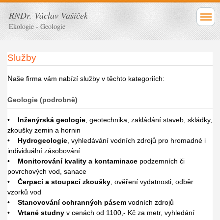
RNDr. Václav Vašíček
Ekologie - Geologie
Služby
N
aše firma vám nabízí služby v těchto kategoriích:
Geologie (podrobně)
•
Inženýrská geologie
, geotechnika, zakládání staveb, skládky,
zkoušky zemin a hornin
•
Hydrogeologie
, vyhledávání vodních zdrojů pro hromadné i
individuální zásobování
•
Monitorování kvality a kontaminace
podzemních či
povrchových vod, sanace
•
Čerpací a stoupací zkoušky
, ověření vydatnosti, odběr
vzorků vod
•
Stanovování ochranných pásem
vodních zdrojů
•
Vrtané studny
v cenách od 1100,- Kč za metr, vyhledání